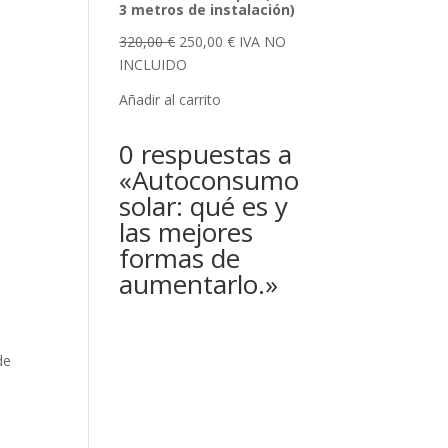
3 metros de instalación)
El
El
320,00
€
250,00
€
IVA NO
precio
precio
INCLUIDO
original
actual
Añadir al carrito
era:
es:
320,00 €.
250,00 €.
0 respuestas a
«Autoconsumo
solar: qué es y
las mejores
formas de
aumentarlo.»
de