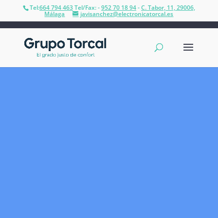
Tel:
664 794 463
Tel/Fax: -
952 70 18 94
-
C. Tabor, 11, 29006,
Málaga
javisanchez@electronicatorcal.es