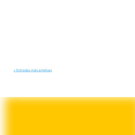
acondicionado es imprescindible, encontrarse
con un código de error en el display de tu
máquina Midea, como el temido E1, puede
generar nervios y dudas. Pero no te preocupes:
desde Grupo...
« Entradas más antiguas